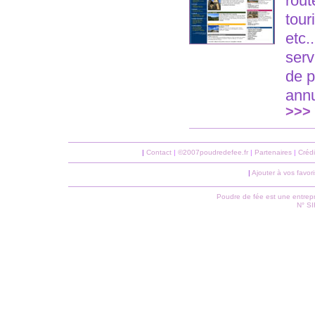
rout
tour
etc.
serv
de p
annu
>>>
|
Contact
|
©2007poudredefee.fr
|
Partenaires
|
Crédi
|
Ajouter à vos favori
Poudre de fée est une entrepri
N° S