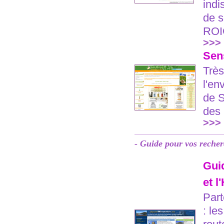
indi
de s
ROIG
>>>
Sen
Très
l'en
de S
des 
>>>
- Guide pour vos recher
Guid
et l
Part
: le