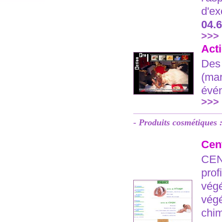
d'ex
04.6
>>>
Act
Des 
(mar
évé
>>> 
- Produits cosmétiques 
Cent
CENT
prof
végé
végé
chim