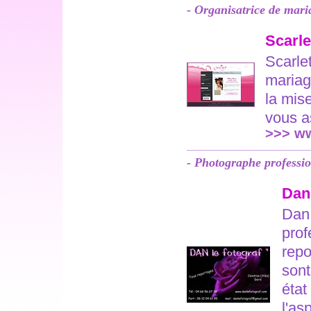
- Organisatrice de mari
Scarle
Scarle
mariag
la mis
vous a
>>> ww
- Photographe professio
Dan
Dan 
prof
repo
sont
état
l'as