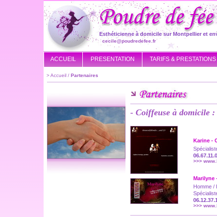
Esthéticienne à domicile sur Montpellier et en
cecile@poudredefee.fr
ACCUEIL
PRESENTATION
TARIFS & PRESTATIONS
>
Accueil
/
Partenaires
- Coiffeuse à domicile :
Karine - 
Spécialist
06.67.11.
>>> www.
Marilyne 
Homme / 
Spécialist
06.12.37.
>>> www.l