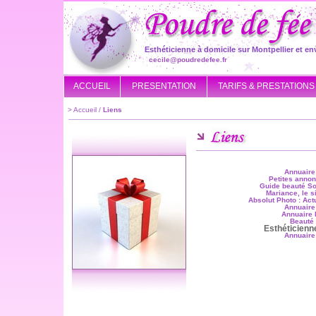
Esthéticienne à domicile sur Montpellier et en
cecile@poudredefee.fr
ACCUEIL
PRESENTATION
TARIFS & PRESTATIONS
>
Accueil
/
Liens
Annuaire
Petites annon
Guide beauté
So
Mariance, le s
Absolut Photo : Act
Annuaire
Annuaire
Beauté
Esthéticienn
Annuair