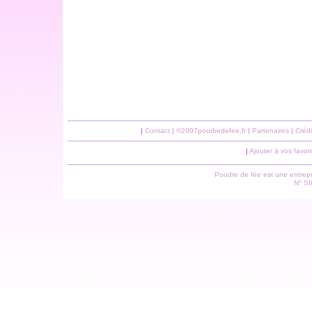
|
Contact
|
©2007poudredefee.fr
|
Partenaires
|
Crédi
|
Ajouter à vos favori
Poudre de fée est une entrepri
N° S